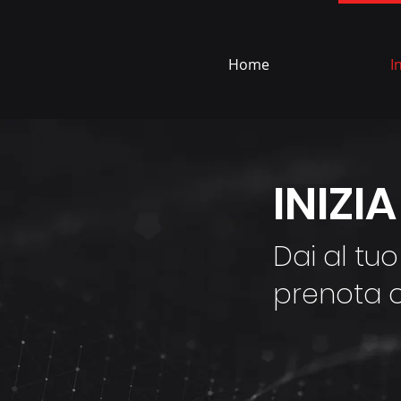
Home
I
INIZI
Dai al tuo
prenota 