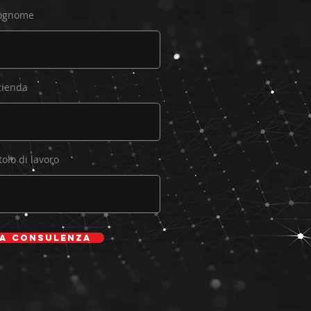
ognome
zienda
tolo di lavoro
ua consulenza