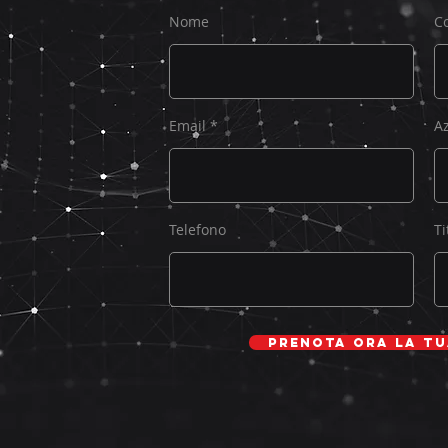
Nome
C
Email
A
Telefono
Ti
Prenota ora la t